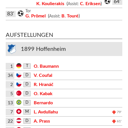
64'
K. Koulierakis
(
C. Eriksen
)
Assist:
Tor
83'
G. Prömel
(
:
B. Touré
)
Assist
AUFSTELLUNGEN
1899 Hoffenheim
1
O. Baumann
T
34
V. Coufal
D
2
R. Hranáč
D
5
O. Kabak
D
13
Bernardo
D
7
L. Avdullahu
M
79'
22
A. Prass
D
61'