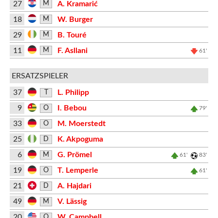
27
A. Kramarić
M
18
W. Burger
M
29
B. Touré
M
11
F. Asllani
M
61'
ERSATZSPIELER
37
L. Philipp
T
9
I. Bebou
O
79'
33
M. Moerstedt
O
25
K. Akpoguma
D
6
G. Prömel
M
61'
83'
19
T. Lemperle
O
61'
21
A. Hajdari
D
49
V. Lässig
M
20
W. Campbell
O