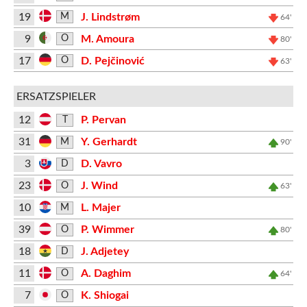
19
J. Lindstrøm
M
64'
9
M. Amoura
O
80'
17
D. Pejčinović
O
63'
ERSATZSPIELER
12
P. Pervan
T
31
Y. Gerhardt
M
90'
3
D. Vavro
D
23
J. Wind
O
63'
10
L. Majer
M
39
P. Wimmer
O
80'
18
J. Adjetey
D
11
A. Daghim
O
64'
7
K. Shiogai
O