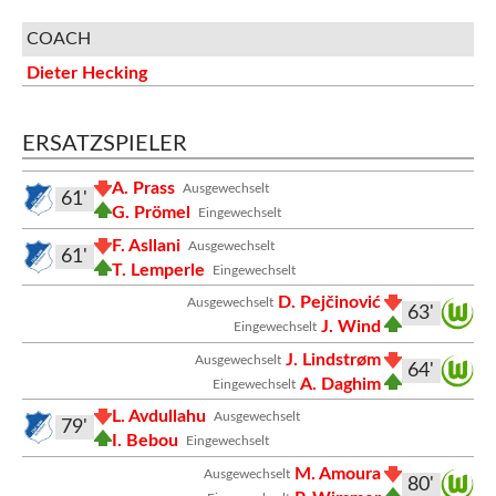
COACH
Dieter Hecking
ERSATZSPIELER
A. Prass
Ausgewechselt
61'
G. Prömel
Eingewechselt
F. Asllani
Ausgewechselt
61'
T. Lemperle
Eingewechselt
D. Pejčinović
Ausgewechselt
63'
J. Wind
Eingewechselt
J. Lindstrøm
Ausgewechselt
64'
A. Daghim
Eingewechselt
L. Avdullahu
Ausgewechselt
79'
I. Bebou
Eingewechselt
M. Amoura
Ausgewechselt
80'