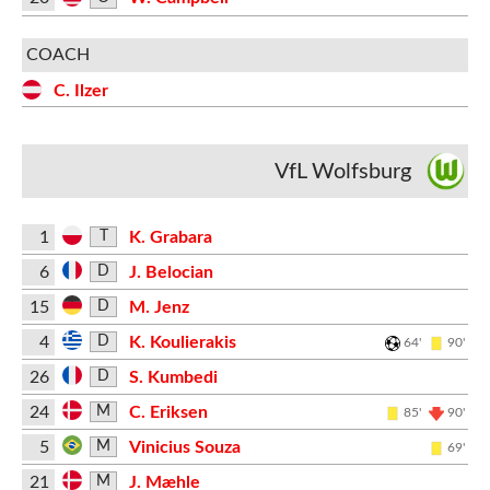
COACH
C. Ilzer
VfL Wolfsburg
1
K. Grabara
T
6
J. Belocian
D
15
M. Jenz
D
4
K. Koulierakis
D
64'
90'
26
S. Kumbedi
D
24
C. Eriksen
M
85'
90'
5
Vinicius Souza
M
69'
21
J. Mæhle
M