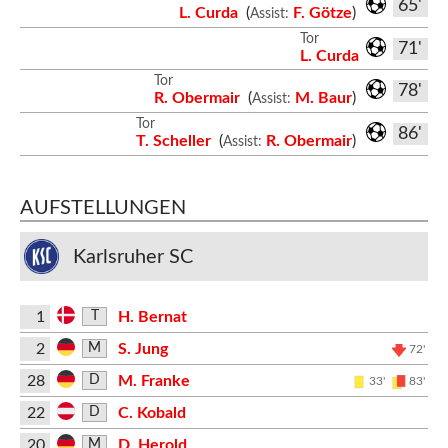
65'
L. Curda
(
F. Götze
)
Assist:
Tor
71'
L. Curda
Tor
78'
R. Obermair
(
M. Baur
)
Assist:
Tor
86'
T. Scheller
(
R. Obermair
)
Assist:
AUFSTELLUNGEN
Karlsruher SC
1
H. Bernat
T
2
S. Jung
M
72'
28
M. Franke
D
33'
83'
22
C. Kobald
D
20
D. Herold
M