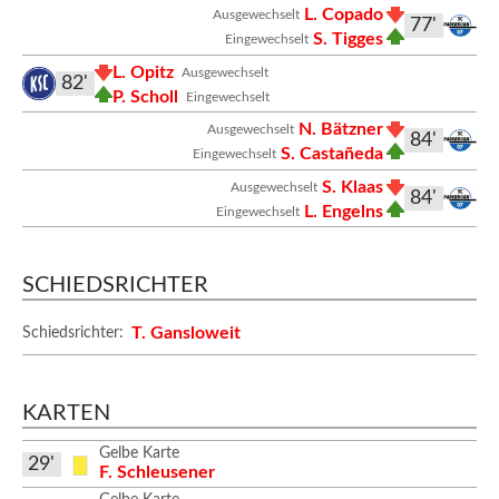
L. Copado
Ausgewechselt
77'
S. Tigges
Eingewechselt
L. Opitz
Ausgewechselt
82'
P. Scholl
Eingewechselt
N. Bätzner
Ausgewechselt
84'
S. Castañeda
Eingewechselt
S. Klaas
Ausgewechselt
84'
L. Engelns
Eingewechselt
SCHIEDSRICHTER
T. Gansloweit
Schiedsrichter:
KARTEN
Gelbe Karte
29'
F. Schleusener