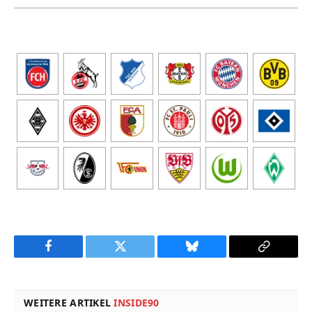
Facebook
Twitter
Bluesky
Copy
Link
WEITERE ARTIKEL
INSIDE90