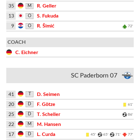
35
R. Geller
M
13
S. Fukuda
O
9
R. Šimić
O
72'
COACH
C. Eichner
SC Paderborn 07
41
D. Seimen
T
20
F. Götze
D
61'
25
T. Scheller
D
86'
22
M. Hansen
M
17
L. Curda
D
45'
65'
71'
77'