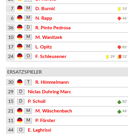
7
D. Burnić
M
53'
6
N. Rapp
M
46'
36
R. Pinto Pedrosa
D
10
M. Wanitzek
M
17
L. Opitz
M
82'
24
F. Schleusener
O
29'
52'
ERSATZSPIELER
30
R. Himmelmann
T
29
Niclas Duhring Marc
D
15
P. Scholl
D
82'
21
M. Wäschenbach
M
46'
11
P. Förster
M
44
E. Laghrissi
O