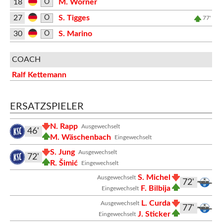
18
M. Wörner
O
27
S. Tigges
O
77'
30
S. Marino
O
COACH
Ralf Kettemann
ERSATZSPIELER
N. Rapp
Ausgewechselt
46'
M. Wäschenbach
Eingewechselt
S. Jung
Ausgewechselt
72'
R. Šimić
Eingewechselt
S. Michel
Ausgewechselt
72'
F. Bilbija
Eingewechselt
L. Curda
Ausgewechselt
77'
J. Sticker
Eingewechselt