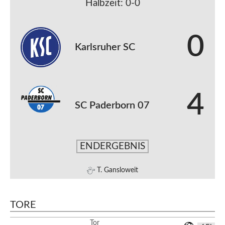
Halbzeit: 0-0
0
Karlsruher SC
4
SC Paderborn 07
ENDERGEBNIS
T. Gansloweit
TORE
Tor