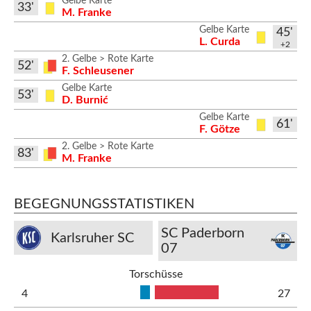
Gelbe Karte
33'
M. Franke
Gelbe Karte
45'
L. Curda
+2
2. Gelbe > Rote Karte
52'
F. Schleusener
Gelbe Karte
53'
D. Burnić
Gelbe Karte
61'
F. Götze
2. Gelbe > Rote Karte
83'
M. Franke
BEGEGNUNGSSTATISTIKEN
SC Paderborn
Karlsruher SC
07
Torschüsse
4
27