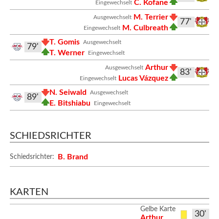
C. Kofane
Eingewechselt
M. Terrier
Ausgewechselt
77'
M. Culbreath
Eingewechselt
T. Gomis
Ausgewechselt
79'
T. Werner
Eingewechselt
Arthur
Ausgewechselt
83'
Lucas Vázquez
Eingewechselt
N. Seiwald
Ausgewechselt
89'
E. Bitshiabu
Eingewechselt
SCHIEDSRICHTER
B. Brand
Schiedsrichter:
KARTEN
Gelbe Karte
30'
Arthur