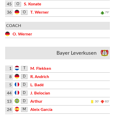
45
S. Konate
O
36
T. Werner
O
79'
COACH
O. Werner
Bayer Leverkusen
1
M. Flekken
T
8
R. Andrich
D
5
L. Badé
D
44
J. Belocian
D
13
Arthur
D
30'
83'
24
Aleix García
M