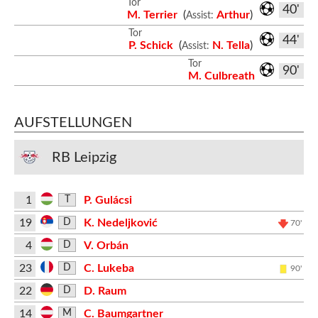
Tor
40'
M. Terrier
(
Arthur
)
Assist:
Tor
44'
P. Schick
(
N. Tella
)
Assist:
Tor
90'
M. Culbreath
AUFSTELLUNGEN
RB Leipzig
1
P. Gulácsi
T
19
K. Nedeljković
D
70'
4
V. Orbán
D
23
C. Lukeba
D
90'
22
D. Raum
D
14
C. Baumgartner
M