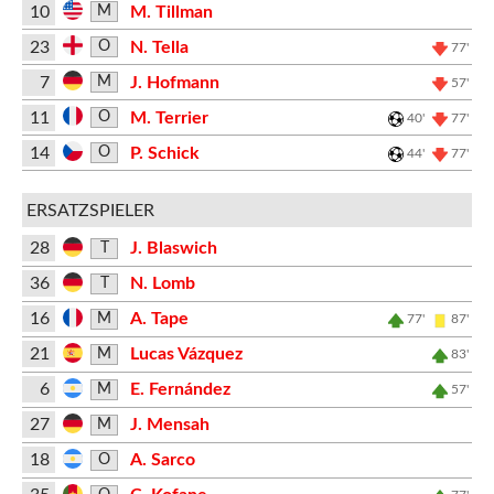
10
M. Tillman
M
23
N. Tella
O
77'
7
J. Hofmann
M
57'
11
M. Terrier
O
40'
77'
14
P. Schick
O
44'
77'
ERSATZSPIELER
28
J. Blaswich
T
36
N. Lomb
T
16
A. Tape
M
77'
87'
21
Lucas Vázquez
M
83'
6
E. Fernández
M
57'
27
J. Mensah
M
18
A. Sarco
O