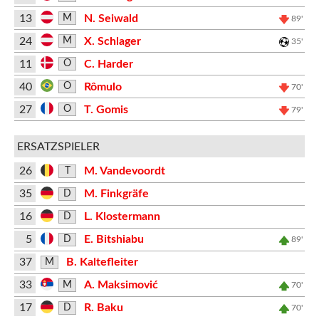
13
N. Seiwald
M
89'
24
X. Schlager
M
35'
11
C. Harder
O
40
Rômulo
O
70'
27
T. Gomis
O
79'
ERSATZSPIELER
26
M. Vandevoordt
T
35
M. Finkgräfe
D
16
L. Klostermann
D
5
E. Bitshiabu
D
89'
37
B. Kaltefleiter
M
33
A. Maksimović
M
70'
17
R. Baku
D
70'