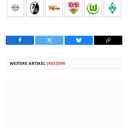
Facebook
Twitter
Bluesky
Copy
Link
WEITERE ARTIKEL
INSIDE90