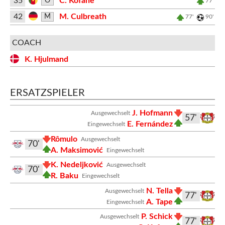
35
C. Kofane
O
77'
42
M. Culbreath
M
77'
90'
COACH
K. Hjulmand
ERSATZSPIELER
J. Hofmann
Ausgewechselt
57'
E. Fernández
Eingewechselt
Rômulo
Ausgewechselt
70'
A. Maksimović
Eingewechselt
K. Nedeljković
Ausgewechselt
70'
R. Baku
Eingewechselt
N. Tella
Ausgewechselt
77'
A. Tape
Eingewechselt
P. Schick
Ausgewechselt
77'