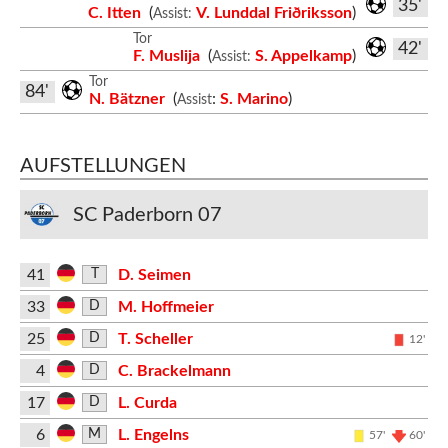
35'
C. Itten
(
V. Lunddal Friðriksson
)
Assist:
Tor
42'
F. Muslija
(
S. Appelkamp
)
Assist:
Tor
84'
N. Bätzner
(
:
S. Marino
)
Assist
AUFSTELLUNGEN
SC Paderborn 07
41
D. Seimen
T
33
M. Hoffmeier
D
25
T. Scheller
D
12'
4
C. Brackelmann
D
17
L. Curda
D
6
L. Engelns
M
57'
60'