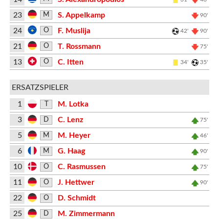
23
S. Appelkamp
M
90'
24
F. Muslija
O
42'
90'
21
T. Rossmann
O
75'
13
C. Itten
O
34'
35'
ERSATZSPIELER
1
M. Lotka
T
3
C. Lenz
D
75'
5
M. Heyer
M
46'
6
G. Haag
M
90'
10
C. Rasmussen
O
75'
11
J. Hettwer
O
90'
22
D. Schmidt
O
25
M. Zimmermann
D