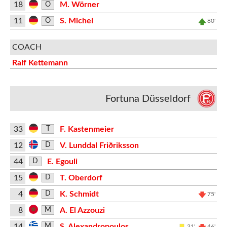
18
M. Wörner
O
11
S. Michel
O
80'
COACH
Ralf Kettemann
Fortuna Düsseldorf
33
F. Kastenmeier
T
12
V. Lunddal Friðriksson
D
44
E. Egouli
D
15
T. Oberdorf
D
4
K. Schmidt
D
75'
8
A. El Azzouzi
M
14
S. Alexandropoulos
M
31'
46'