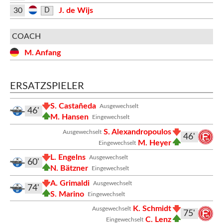
30
J. de Wijs
D
COACH
M. Anfang
ERSATZSPIELER
S. Castañeda
Ausgewechselt
46'
M. Hansen
Eingewechselt
S. Alexandropoulos
Ausgewechselt
46'
M. Heyer
Eingewechselt
L. Engelns
Ausgewechselt
60'
N. Bätzner
Eingewechselt
A. Grimaldi
Ausgewechselt
74'
S. Marino
Eingewechselt
K. Schmidt
Ausgewechselt
75'
C. Lenz
Eingewechselt