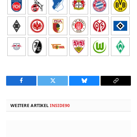
Facebook
Twitter
Bluesky
Copy
Link
WEITERE ARTIKEL
INSIDE90