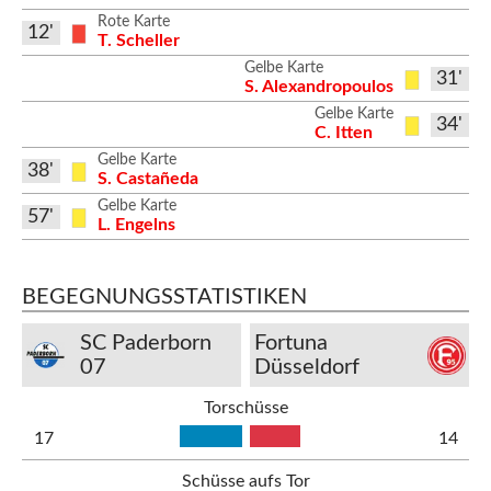
Rote Karte
12'
T. Scheller
Gelbe Karte
31'
S. Alexandropoulos
Gelbe Karte
34'
C. Itten
Gelbe Karte
38'
S. Castañeda
Gelbe Karte
57'
L. Engelns
BEGEGNUNGSSTATISTIKEN
SC Paderborn
Fortuna
07
Düsseldorf
Torschüsse
17
14
Schüsse aufs Tor