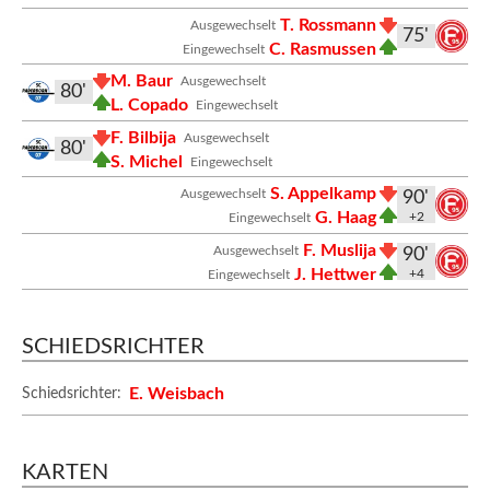
T. Rossmann
Ausgewechselt
75'
C. Rasmussen
Eingewechselt
M. Baur
Ausgewechselt
80'
L. Copado
Eingewechselt
F. Bilbija
Ausgewechselt
80'
S. Michel
Eingewechselt
S. Appelkamp
Ausgewechselt
90'
G. Haag
+2
Eingewechselt
F. Muslija
Ausgewechselt
90'
J. Hettwer
+4
Eingewechselt
SCHIEDSRICHTER
E. Weisbach
Schiedsrichter:
KARTEN