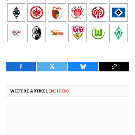
Facebook
Twitter
Bluesky
Copy
Link
WEITERE ARTIKEL
INSIDE90