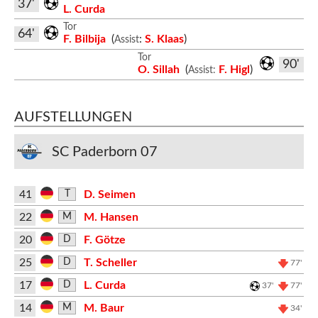
37'
L. Curda
Tor
64'
F. Bilbija
(
:
S. Klaas
)
Assist
Tor
90'
O. Sillah
(
F. Higl
)
Assist:
AUFSTELLUNGEN
SC Paderborn 07
41
D. Seimen
T
22
M. Hansen
M
20
F. Götze
D
25
T. Scheller
D
77'
17
L. Curda
D
37'
77'
14
M. Baur
M
34'