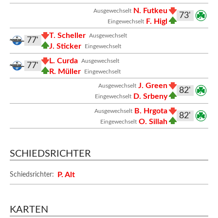
N. Futkeu
Ausgewechselt
73'
F. Higl
Eingewechselt
T. Scheller
Ausgewechselt
77'
J. Sticker
Eingewechselt
L. Curda
Ausgewechselt
77'
R. Müller
Eingewechselt
J. Green
Ausgewechselt
82'
D. Srbeny
Eingewechselt
B. Hrgota
Ausgewechselt
82'
O. Sillah
Eingewechselt
SCHIEDSRICHTER
P. Alt
Schiedsrichter:
KARTEN