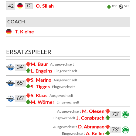
42
O. Sillah
O
82'
90'
COACH
T. Kleine
ERSATZSPIELER
M. Baur
Ausgewechselt
34'
L. Engelns
Eingewechselt
S. Marino
Ausgewechselt
65'
S. Tigges
Eingewechselt
S. Klaas
Ausgewechselt
65'
M. Wörner
Eingewechselt
M. Olesen
Ausgewechselt
73'
J. Consbruch
Eingewechselt
D. Abrangao
Ausgewechselt
73'
A. Keller
Eingewechselt