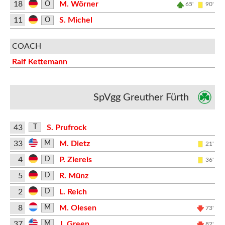
18
M. Wörner
O
65'
90'
11
S. Michel
O
COACH
Ralf Kettemann
SpVgg Greuther Fürth
43
S. Prufrock
T
33
M. Dietz
M
21'
4
P. Ziereis
D
36'
5
R. Münz
D
2
L. Reich
D
8
M. Olesen
M
73'
37
J. Green
M
82'