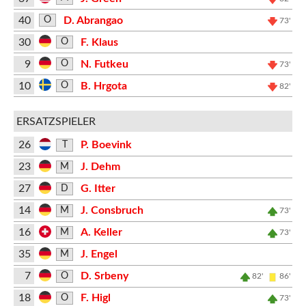
40
D. Abrangao
O
73'
30
F. Klaus
O
9
N. Futkeu
O
73'
10
B. Hrgota
O
82'
ERSATZSPIELER
26
P. Boevink
T
23
J. Dehm
M
27
G. Itter
D
14
J. Consbruch
M
73'
16
A. Keller
M
73'
35
J. Engel
M
7
D. Srbeny
O
82'
86'
18
F. Higl
O
73'