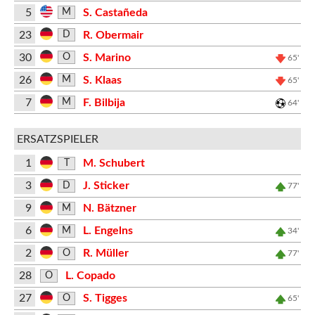
5
S. Castañeda
M
23
R. Obermair
D
30
S. Marino
O
65'
26
S. Klaas
M
65'
7
F. Bilbija
M
64'
ERSATZSPIELER
1
M. Schubert
T
3
J. Sticker
D
77'
9
N. Bätzner
M
6
L. Engelns
M
34'
2
R. Müller
O
77'
28
L. Copado
O
27
S. Tigges
O
65'