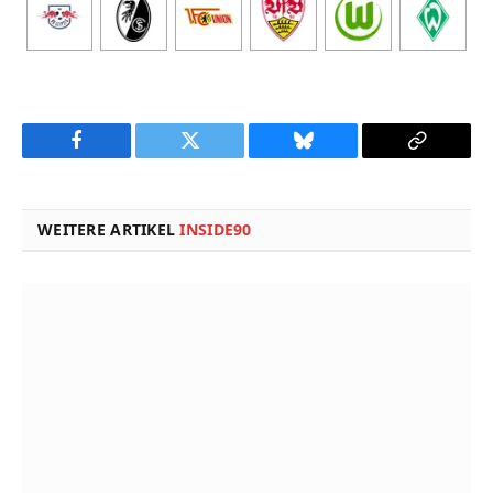
Facebook
Twitter
Bluesky
Copy
Link
WEITERE ARTIKEL
INSIDE90