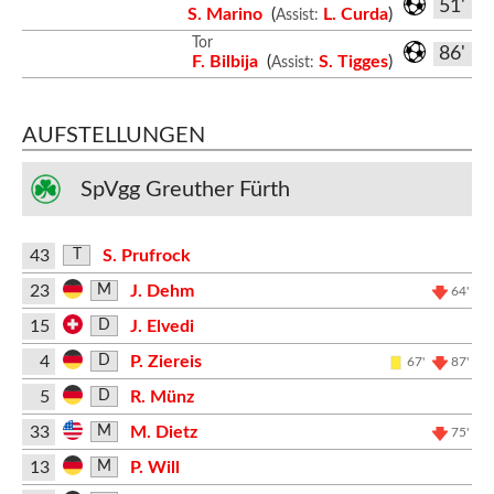
51'
S. Marino
(
L. Curda
)
Assist:
Tor
86'
F. Bilbija
(
S. Tigges
)
Assist:
AUFSTELLUNGEN
SpVgg Greuther Fürth
43
S. Prufrock
T
23
J. Dehm
M
64'
15
J. Elvedi
D
4
P. Ziereis
D
67'
87'
5
R. Münz
D
33
M. Dietz
M
75'
13
P. Will
M