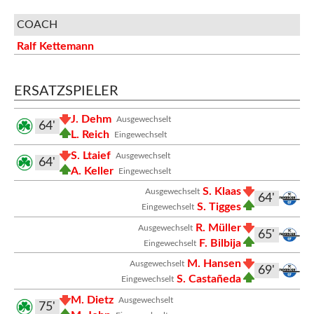
COACH
Ralf Kettemann
ERSATZSPIELER
J. Dehm
Ausgewechselt
64'
L. Reich
Eingewechselt
S. Ltaief
Ausgewechselt
64'
A. Keller
Eingewechselt
S. Klaas
Ausgewechselt
64'
S. Tigges
Eingewechselt
R. Müller
Ausgewechselt
65'
F. Bilbija
Eingewechselt
M. Hansen
Ausgewechselt
69'
S. Castañeda
Eingewechselt
M. Dietz
Ausgewechselt
75'