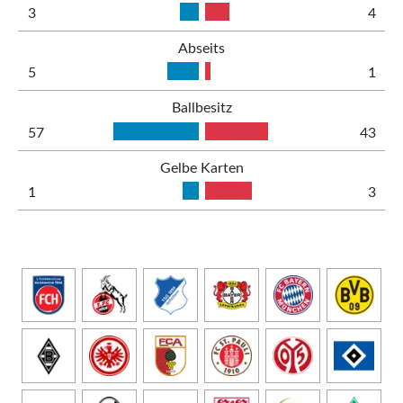
3
4
Abseits
5
1
Ballbesitz
57
43
Gelbe Karten
1
3