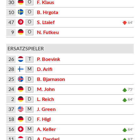
30
F. Klaus
O
10
B. Hrgota
O
47
S. Ltaief
O
64'
9
N. Futkeu
O
ERSATZSPIELER
26
P. Boevink
T
28
D. Arifi
M
25
B. Bjarnason
D
24
M. John
D
75'
2
L. Reich
D
64'
37
J. Green
M
18
F. Higl
O
16
A. Keller
M
64'
11
A. Dardari
O
87'