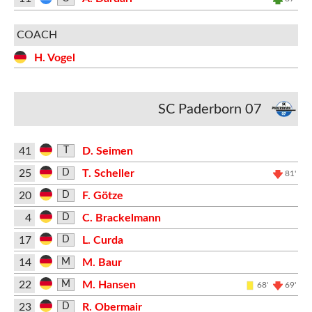
COACH
H. Vogel
SC Paderborn 07
41
D. Seimen
T
25
T. Scheller
D
81'
20
F. Götze
D
4
C. Brackelmann
D
17
L. Curda
D
14
M. Baur
M
22
M. Hansen
M
68'
69'
23
R. Obermair
D