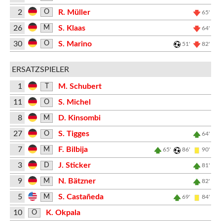
2
R. Müller
O
65'
26
S. Klaas
M
64'
30
S. Marino
O
51'
82'
ERSATZSPIELER
1
M. Schubert
T
11
S. Michel
O
8
D. Kinsombi
M
27
S. Tigges
O
64'
7
F. Bilbija
M
65'
86'
90'
3
J. Sticker
D
81'
9
N. Bätzner
M
82'
5
S. Castañeda
M
69'
84'
10
K. Okpala
O