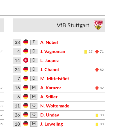
VfB Stuttgart
33
A. Nübel
T
4
J. Vagnoman
D
84'
52'
71'
14
L. Jaquez
D
24
J. Chabot
D
82'
7
M. Mittelstädt
D
16
A. Karazor
M
67'
82'
6
A. Stiller
M
11
N. Woltemade
O
58'
26
D. Undav
O
67'
33'
18
J. Leweling
M
76'
83'