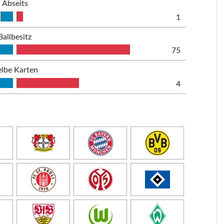
Abseits
1
Ballbesitz
75
lbe Karten
4