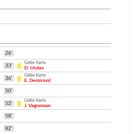
26'
Gelbe Karte
33'
D. Undav
Gelbe Karte
36'
E. Demirović
50'
Gelbe Karte
52'
J. Vagnoman
58'
82'