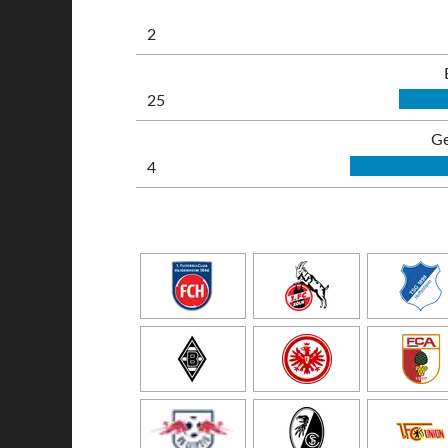
2
25
Ge
4