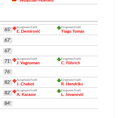
Sebastian Hoeneß
Ausgewechselt
Eingewechselt
65'
E. Demirović
Tiago Tomás
67'
67'
Ausgewechselt
Eingewechselt
71'
J. Vagnoman
C. Führich
76'
Ausgewechselt
Eingewechselt
82'
J. Chabot
R. Hendriks
Ausgewechselt
Eingewechselt
82'
A. Karazor
L. Jovanović
84'