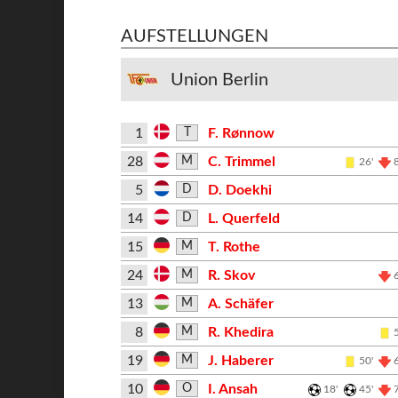
AUFSTELLUNGEN
Union Berlin
1
F. Rønnow
T
28
C. Trimmel
M
26'
5
D. Doekhi
D
14
L. Querfeld
D
15
T. Rothe
M
24
R. Skov
M
13
A. Schäfer
M
8
R. Khedira
M
19
J. Haberer
M
50'
10
I. Ansah
O
18'
45'