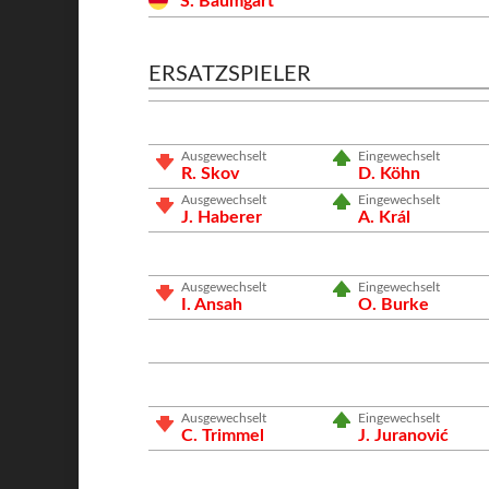
S. Baumgart
ERSATZSPIELER
Ausgewechselt
Eingewechselt
R. Skov
D. Köhn
Ausgewechselt
Eingewechselt
J. Haberer
A. Král
Ausgewechselt
Eingewechselt
I. Ansah
O. Burke
Ausgewechselt
Eingewechselt
C. Trimmel
J. Juranović