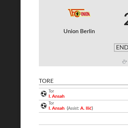
Union Berlin
END
TORE
Tor
I. Ansah
Tor
I. Ansah
(
:
A. Ilić
)
Assist