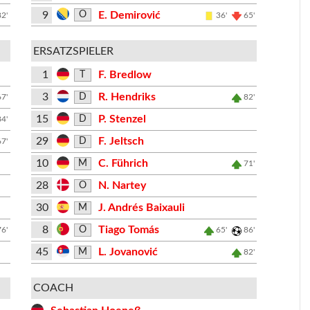
9
E. Demirović
O
82'
36'
65'
ERSATZSPIELER
1
F. Bredlow
T
3
R. Hendriks
D
67'
82'
15
P. Stenzel
D
84'
29
F. Jeltsch
D
67'
10
C. Führich
M
71'
28
N. Nartey
O
30
J. Andrés Baixauli
M
8
Tiago Tomás
O
76'
65'
86'
45
L. Jovanović
M
82'
COACH