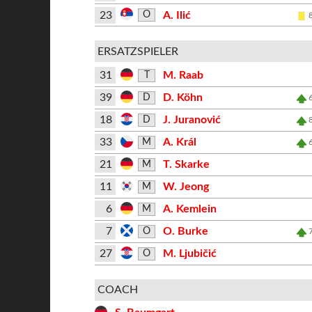
23
A. Ilić
O
ERSATZSPIELER
31
M. Raab
T
39
D. Köhn
D
18
J. Juranović
D
33
A. Král
M
21
T. Skarke
M
11
W. Jeong
M
6
A. Kemlein
M
7
O. Burke
O
27
M. Ljubičić
O
COACH