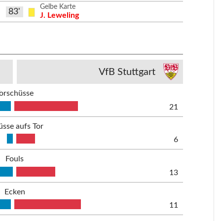
Gelbe Karte
83'
J. Leweling
VfB Stuttgart
orschüsse
21
üsse aufs Tor
6
Fouls
13
Ecken
11