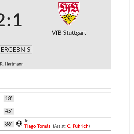
2
:
1
VfB Stuttgart
ERGEBNIS
R. Hartmann
18'
45'
Tor
86'
Tiago Tomás
(
C. Führich
)
Assist: