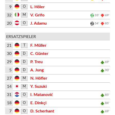
9
L. Höler
O
32
V. Grifo
M
33'
69'
20
J. Adamu
O
54'
85'
ERSATZSPIELER
21
F. Müller
T
30
C. Günter
D
29
P. Treu
D
69'
5
A. Jung
D
90'
27
N. Höfler
M
14
Y. Suzuki
M
31
I. Matanović
O
85'
18
E. Dinkçi
O
84'
7
D. Scherhant
O
69'