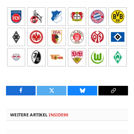
Facebook
Twitter
Bluesky
Copy
Link
WEITERE ARTIKEL
INSIDE90