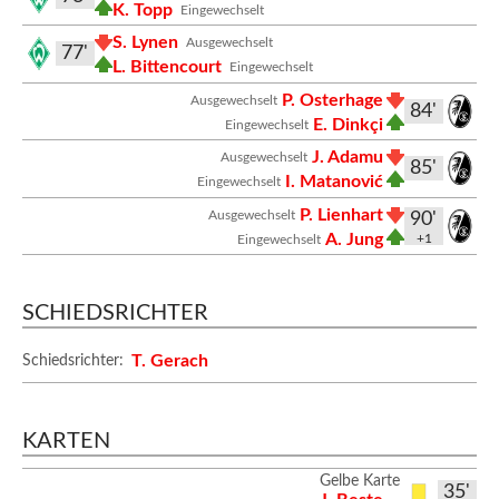
K. Topp
Eingewechselt
S. Lynen
Ausgewechselt
77'
L. Bittencourt
Eingewechselt
P. Osterhage
Ausgewechselt
84'
E. Dinkçi
Eingewechselt
J. Adamu
Ausgewechselt
85'
I. Matanović
Eingewechselt
P. Lienhart
Ausgewechselt
90'
A. Jung
+1
Eingewechselt
SCHIEDSRICHTER
T. Gerach
Schiedsrichter:
KARTEN
Gelbe Karte
35'