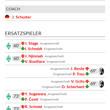
COACH
J. Schuster
ERSATZSPIELER
J. Stage
Ausgewechselt
60'
I. Schmidt
Eingewechselt
J. Njinmah
Ausgewechselt
60'
V. Boniface
Eingewechselt
J. Beste
Ausgewechselt
69'
P. Treu
Eingewechselt
V. Grifo
Ausgewechselt
69'
D. Scherhant
Eingewechselt
Y. Sugawara
Ausgewechselt
73'
P. Čović
Eingewechselt
R. Schmid
Ausgewechselt
73'