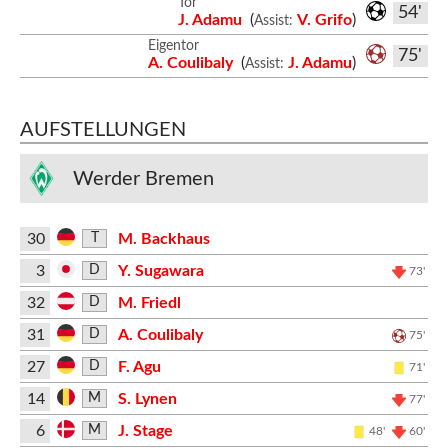
Tor
54'
J. Adamu
(
V. Grifo
)
Assist:
Eigentor
75'
A. Coulibaly
(
J. Adamu
)
Assist:
AUFSTELLUNGEN
Werder Bremen
30
M. Backhaus
T
3
Y. Sugawara
D
73'
32
M. Friedl
D
31
A. Coulibaly
D
75'
27
F. Agu
D
71'
14
S. Lynen
M
77'
6
J. Stage
M
48'
60'