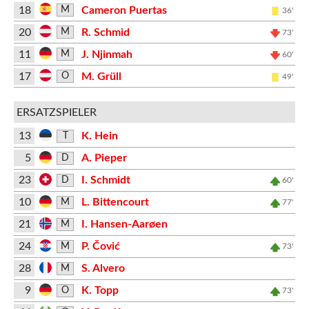
18
Cameron Puertas
M
36'
20
R. Schmid
M
73'
11
J. Njinmah
M
60'
17
M. Grüll
O
49'
ERSATZSPIELER
13
K. Hein
T
5
A. Pieper
D
23
I. Schmidt
D
60'
10
L. Bittencourt
M
77'
21
I. Hansen-Aarøen
M
24
P. Čović
M
73'
28
S. Alvero
M
9
K. Topp
O
73'