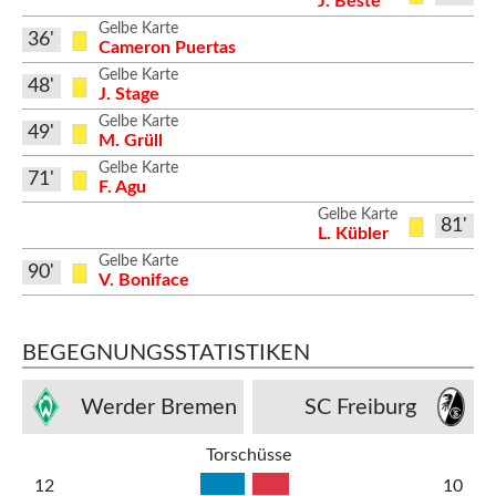
J. Beste
Gelbe Karte
36'
Cameron Puertas
Gelbe Karte
48'
J. Stage
Gelbe Karte
49'
M. Grüll
Gelbe Karte
71'
F. Agu
Gelbe Karte
81'
L. Kübler
Gelbe Karte
90'
V. Boniface
BEGEGNUNGSSTATISTIKEN
Werder Bremen
SC Freiburg
Torschüsse
12
10