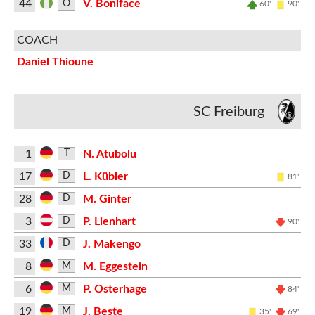
44
V. Boniface
O
60'
90'
COACH
Daniel Thioune
SC Freiburg
1
N. Atubolu
T
17
L. Kübler
D
81'
28
M. Ginter
D
3
P. Lienhart
D
90'
33
J. Makengo
D
8
M. Eggestein
M
6
P. Osterhage
M
84'
19
J. Beste
M
35'
69'