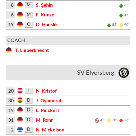
8
S. Şahin
M
65'
6
F. Kunze
M
45'
19
D. Hanslik
O
82'
90'
COACH
T. Lieberknecht
SV Elversberg
20
N. Kristof
T
30
J. Gyamerah
D
19
L. Pinckert
D
31
M. Rohr
D
45'
70'
76'
2
N. Mickelson
D