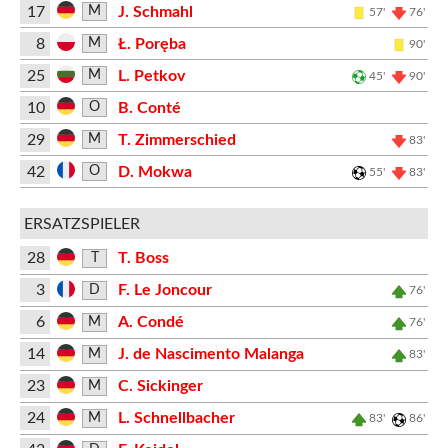
17
J. Schmahl
M
57'
76'
8
Ł. Poręba
M
90'
25
L. Petkov
M
45'
90'
10
B. Conté
O
29
T. Zimmerschied
M
83'
42
D. Mokwa
O
55'
83'
ERSATZSPIELER
28
T. Boss
T
3
F. Le Joncour
D
76'
6
A. Condé
M
76'
14
J. de Nascimento Malanga
M
83'
23
C. Sickinger
M
24
L. Schnellbacher
M
83'
86'