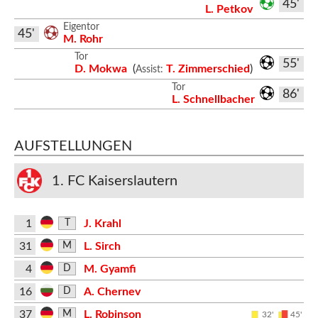
45'
L. Petkov
Eigentor
45'
M. Rohr
Tor
55'
D. Mokwa
(
T. Zimmerschied
)
Assist:
Tor
86'
L. Schnellbacher
AUFSTELLUNGEN
1. FC Kaiserslautern
1
J. Krahl
T
31
L. Sirch
M
4
M. Gyamfi
D
16
A. Chernev
D
37
L. Robinson
M
32'
45'