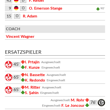
43
F. Keidel
D
9
O. Emerson Stange
O
90'
15
R. Adam
O
COACH
Vincent Wagner
ERSATZSPIELER
I. Prtajin
Ausgewechselt
45'
F. Kunze
Eingewechselt
N. Bassette
Ausgewechselt
65'
K. Redondo
Eingewechselt
M. Ritter
Ausgewechselt
65'
S. Şahin
Eingewechselt
M. Rohr
Ausgewechselt
76'
F. Le Joncour
Eingewechselt