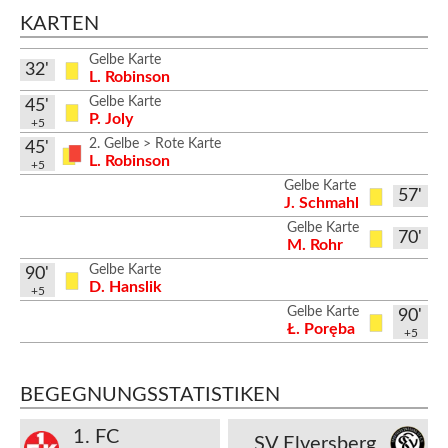
KARTEN
Gelbe Karte
32'
L. Robinson
Gelbe Karte
45'
P. Joly
+5
2. Gelbe > Rote Karte
45'
L. Robinson
+5
Gelbe Karte
57'
J. Schmahl
Gelbe Karte
70'
M. Rohr
Gelbe Karte
90'
D. Hanslik
+5
Gelbe Karte
90'
Ł. Poręba
+5
BEGEGNUNGSSTATISTIKEN
1. FC
SV Elversberg