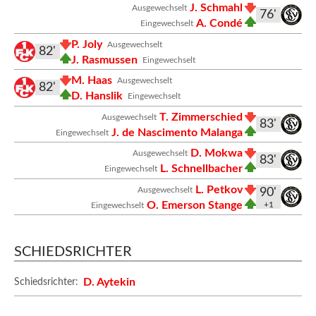
J. Schmahl
Ausgewechselt
76'
A. Condé
Eingewechselt
P. Joly
Ausgewechselt
82'
J. Rasmussen
Eingewechselt
M. Haas
Ausgewechselt
82'
D. Hanslik
Eingewechselt
T. Zimmerschied
Ausgewechselt
83'
J. de Nascimento Malanga
Eingewechselt
D. Mokwa
Ausgewechselt
83'
L. Schnellbacher
Eingewechselt
L. Petkov
Ausgewechselt
90'
O. Emerson Stange
+1
Eingewechselt
SCHIEDSRICHTER
D. Aytekin
Schiedsrichter: