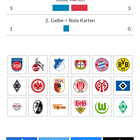
3
3
2. Gelbe > Rote Karten
1
0