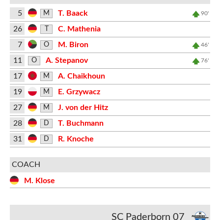
5
T. Baack
M
90'
26
C. Mathenia
T
7
M. Biron
O
46'
11
A. Stepanov
O
76'
17
A. Chaikhoun
M
19
E. Grzywacz
M
27
J. von der Hitz
M
28
T. Buchmann
D
31
R. Knoche
D
COACH
M. Klose
SC Paderborn 07