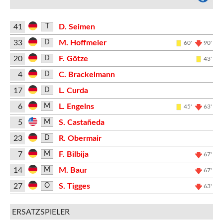
41
D. Seimen
T
33
M. Hoffmeier
D
60'
90'
20
F. Götze
D
43'
4
C. Brackelmann
D
17
L. Curda
D
6
L. Engelns
M
45'
63'
5
S. Castañeda
M
23
R. Obermair
D
7
F. Bilbija
M
67'
14
M. Baur
M
67'
27
S. Tigges
O
63'
ERSATZSPIELER