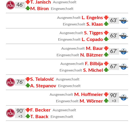
T. Janisch
Ausgewechselt
46'
M. Biron
Eingewechselt
L. Engelns
Ausgewechselt
63'
S. Klaas
Eingewechselt
S. Tigges
Ausgewechselt
63'
L. Copado
Eingewechselt
M. Baur
Ausgewechselt
67'
N. Bätzner
Eingewechselt
F. Bilbija
Ausgewechselt
67'
S. Michel
Eingewechselt
S. Telalović
Ausgewechselt
76'
A. Stepanov
Eingewechselt
M. Hoffmeier
Ausgewechselt
90'
M. Wörner
+3
Eingewechselt
F. Becker
Ausgewechselt
90'
T. Baack
+5
Eingewechselt