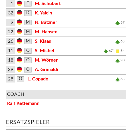
1
M. Schubert
T
32
K. Yalcin
D
9
N. Bätzner
M
67'
22
M. Hansen
M
26
S. Klaas
M
63'
11
S. Michel
O
67'
84'
18
M. Wörner
O
90'
39
A. Grimaldi
O
28
L. Copado
O
63'
COACH
Ralf Kettemann
ERSATZSPIELER