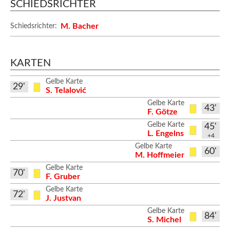
SCHIEDSRICHTER
M. Bacher
Schiedsrichter:
KARTEN
Gelbe Karte
29'
S. Telalović
Gelbe Karte
43'
F. Götze
Gelbe Karte
45'
L. Engelns
+4
Gelbe Karte
60'
M. Hoffmeier
Gelbe Karte
70'
F. Gruber
Gelbe Karte
72'
J. Justvan
Gelbe Karte
84'
S. Michel