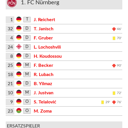
1. FC Nürnberg
1
J. Reichert
T
32
T. Janisch
D
46'
4
F. Gruber
D
70'
24
L. Lochoshvili
D
8
H. Koudossou
D
25
F. Becker
M
90'
18
R. Lubach
M
21
B. Yilmaz
D
10
J. Justvan
M
72'
9
S. Telalović
O
29'
76'
23
M. Zoma
O
ERSATZSPIELER