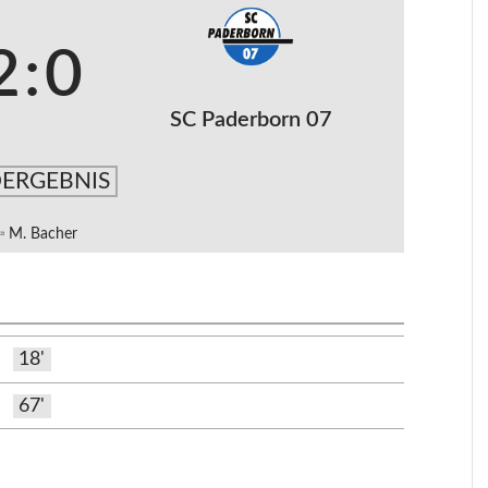
2
:
0
SC Paderborn 07
ERGEBNIS
M. Bacher
18'
67'