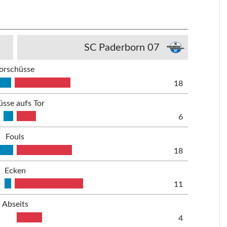
SC Paderborn 07
orschüsse
18
üsse aufs Tor
6
Fouls
18
Ecken
11
Abseits
4