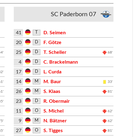
SC Paderborn 07
41
D. Seimen
T
20
F. Götze
D
25
T. Scheller
D
44'
68'
4
C. Brackelmann
D
17
L. Curda
D
82'
14
M. Baur
M
61'
33'
26
S. Klaas
M
61'
81'
23
R. Obermair
D
85'
11
S. Michel
O
62'
9
N. Bätzner
M
75'
62'
27
S. Tigges
O
85'
81'