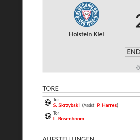
Holstein Kiel
END
TORE
Tor
S. Skrzybski
(
:
P. Harres
)
Assist
Tor
L. Rosenboom
AUFSTELLUNGEN