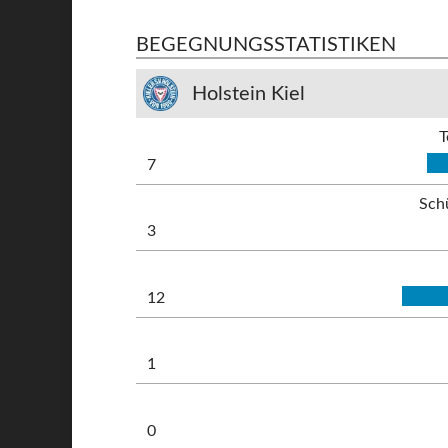
BEGEGNUNGSSTATISTIKEN
Holstein Kiel
T
7
Sch
3
12
1
0