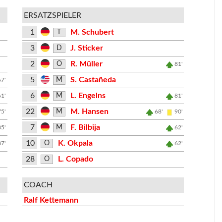
ERSATZSPIELER
1
M. Schubert
T
3
J. Sticker
D
2
R. Müller
O
81'
5
S. Castañeda
M
67'
6
L. Engelns
M
61'
81'
22
M. Hansen
M
75'
68'
90'
7
F. Bilbija
M
85'
62'
10
K. Okpala
O
87'
62'
28
L. Copado
O
COACH
Ralf Kettemann