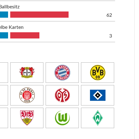
Ballbesitz
62
lbe Karten
3