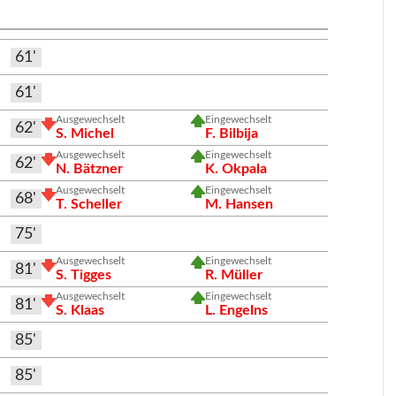
61'
61'
Ausgewechselt
Eingewechselt
62'
S. Michel
F. Bilbija
Ausgewechselt
Eingewechselt
62'
N. Bätzner
K. Okpala
Ausgewechselt
Eingewechselt
68'
T. Scheller
M. Hansen
75'
Ausgewechselt
Eingewechselt
81'
S. Tigges
R. Müller
Ausgewechselt
Eingewechselt
81'
S. Klaas
L. Engelns
85'
85'