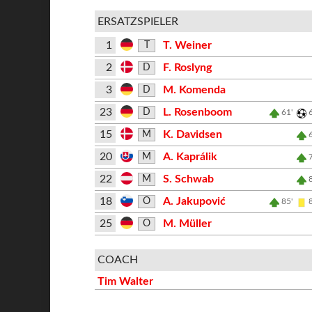
ERSATZSPIELER
1
T. Weiner
T
2
F. Roslyng
D
3
M. Komenda
D
23
L. Rosenboom
D
61'
15
K. Davidsen
M
20
A. Kaprálik
M
22
S. Schwab
M
18
A. Jakupović
O
85'
25
M. Müller
O
COACH
Tim Walter