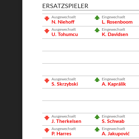
ERSATZSPIELER
Ausgewechselt
Eingewechselt
N. Niehoff
L. Rosenboom
Ausgewechselt
Eingewechselt
U. Tohumcu
K. Davidsen
Ausgewechselt
Eingewechselt
S. Skrzybski
A. Kaprálik
Ausgewechselt
Eingewechselt
J. Therkelsen
S. Schwab
Ausgewechselt
Eingewechselt
P. Harres
A. Jakupović