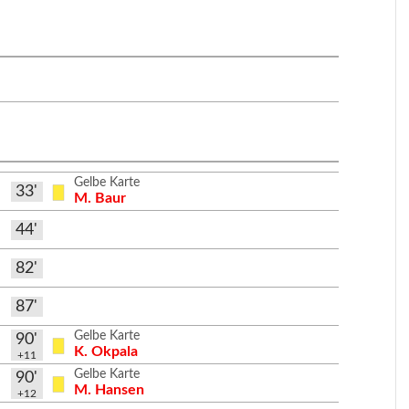
Gelbe Karte
33'
M. Baur
44'
82'
87'
Gelbe Karte
90'
K. Okpala
+11
Gelbe Karte
90'
M. Hansen
+12