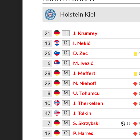
Holstein Kiel
21
J. Krumrey
T
13
I. Nekić
D
26
D. Zec
D
6
M. Ivezić
D
28
J. Meffert
M
29
N. Niehoff
M
8
U. Tohumcu
M
10
J. Therkelsen
M
47
J. Tolkin
D
7
S. Skrzybski
M
18'
19
P. Harres
O