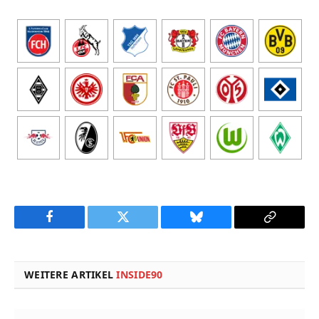
Facebook
Twitter
Bluesky
Copy
Link
WEITERE ARTIKEL
INSIDE90