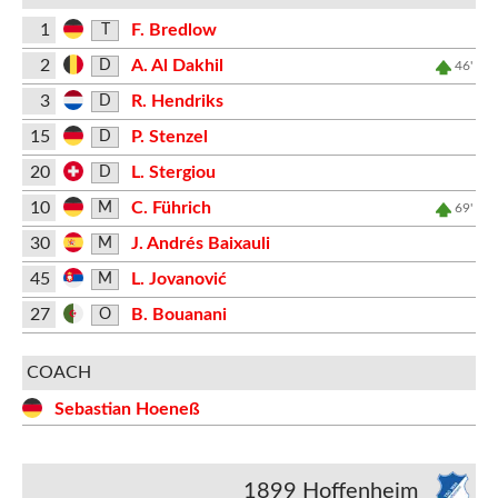
1
F. Bredlow
T
2
A. Al Dakhil
D
46'
3
R. Hendriks
D
15
P. Stenzel
D
20
L. Stergiou
D
10
C. Führich
M
69'
30
J. Andrés Baixauli
M
45
L. Jovanović
M
27
B. Bouanani
O
COACH
Sebastian Hoeneß
1899 Hoffenheim