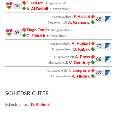
F. Jeltsch
Ausgewechselt
46'
A. Al Dakhil
Eingewechselt
F. Asllani
Ausgewechselt
65'
A. Kramarić
Eingewechselt
Tiago Tomás
Ausgewechselt
69'
C. Führich
Eingewechselt
A. Hajdari
Ausgewechselt
73'
O. Kabak
Eingewechselt
A. Prass
Ausgewechselt
88'
V. Gendrey
Eingewechselt
T. Lemperle
Ausgewechselt
89'
A. Hložek
Eingewechselt
SCHIEDSRICHTER
D. Siebert
Schiedsrichter: