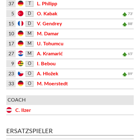
37
L. Philipp
T
5
O. Kabak
D
73'
15
V. Gendrey
D
88'
10
M. Damar
M
17
U. Tohumcu
M
27
A. Kramarić
M
65'
9
I. Bebou
O
23
A. Hložek
O
89'
33
M. Moerstedt
O
COACH
C. Ilzer
ERSATZSPIELER