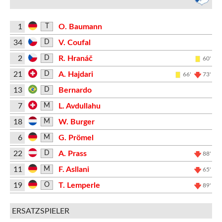
1
O. Baumann
T
34
V. Coufal
D
2
R. Hranáč
D
60'
21
A. Hajdari
D
66'
73'
13
Bernardo
D
7
L. Avdullahu
M
18
W. Burger
M
6
G. Prömel
M
22
A. Prass
D
88'
11
F. Asllani
M
65'
19
T. Lemperle
O
89'
ERSATZSPIELER