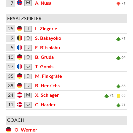
7
A. Nusa
M
71'
ERSATZSPIELER
25
L. Zingerle
T
9
S. Bakayoko
O
71'
5
E. Bitshiabu
D
10
B. Gruda
O
64'
27
T. Gomis
O
35
M. Finkgräfe
D
39
B. Henrichs
D
88'
24
X. Schlager
M
71'
83'
11
C. Harder
O
71'
COACH
O. Werner