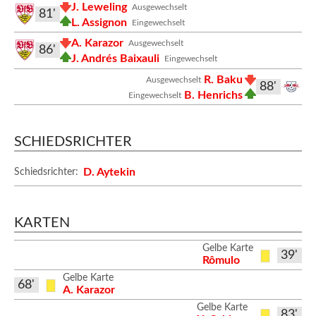
J. Leweling
Ausgewechselt
81'
L. Assignon
Eingewechselt
A. Karazor
Ausgewechselt
86'
J. Andrés Baixauli
Eingewechselt
R. Baku
Ausgewechselt
88'
B. Henrichs
Eingewechselt
SCHIEDSRICHTER
D. Aytekin
Schiedsrichter:
KARTEN
Gelbe Karte
39'
Rômulo
Gelbe Karte
68'
A. Karazor
Gelbe Karte
83'