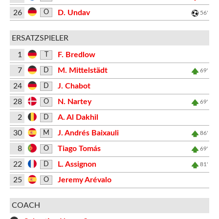
26
D. Undav
O
56'
ERSATZSPIELER
1
F. Bredlow
T
7
M. Mittelstädt
D
69'
24
J. Chabot
D
28
N. Nartey
O
69'
2
A. Al Dakhil
D
30
J. Andrés Baixauli
M
86'
8
Tiago Tomás
O
69'
22
L. Assignon
D
81'
25
Jeremy Arévalo
O
COACH