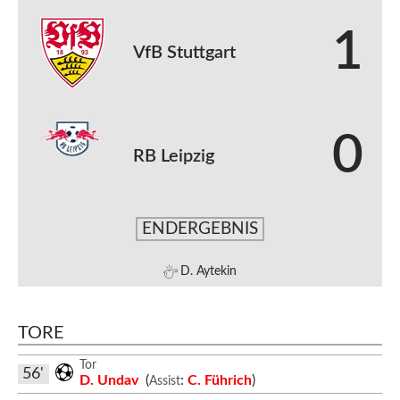
1
VfB Stuttgart
0
RB Leipzig
ENDERGEBNIS
D. Aytekin
TORE
Tor
56'
D. Undav
(
:
C. Führich
)
Assist