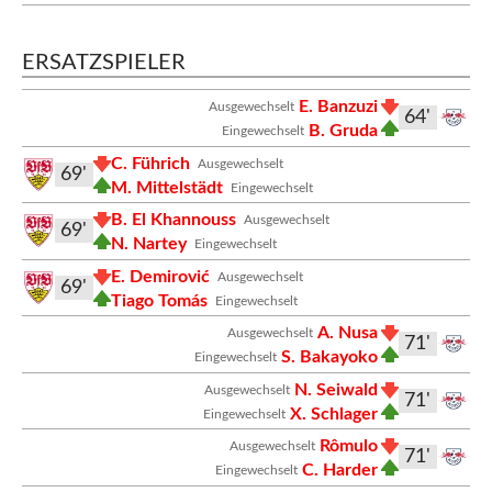
ERSATZSPIELER
E. Banzuzi
Ausgewechselt
64'
B. Gruda
Eingewechselt
C. Führich
Ausgewechselt
69'
M. Mittelstädt
Eingewechselt
B. El Khannouss
Ausgewechselt
69'
N. Nartey
Eingewechselt
E. Demirović
Ausgewechselt
69'
Tiago Tomás
Eingewechselt
A. Nusa
Ausgewechselt
71'
S. Bakayoko
Eingewechselt
N. Seiwald
Ausgewechselt
71'
X. Schlager
Eingewechselt
Rômulo
Ausgewechselt
71'
C. Harder
Eingewechselt