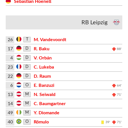
Sebastian Hoeneß
RB Leipzig
26
M. Vandevoordt
T
17
R. Baku
D
88'
4
V. Orbán
D
23
C. Lukeba
D
22
D. Raum
D
6
E. Banzuzi
O
64'
13
N. Seiwald
M
71'
14
C. Baumgartner
M
49
Y. Diomande
M
40
Rômulo
O
39'
71'