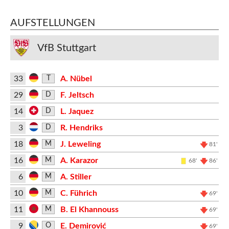
AUFSTELLUNGEN
VfB Stuttgart
33
A. Nübel
T
29
F. Jeltsch
D
14
L. Jaquez
D
3
R. Hendriks
D
18
J. Leweling
M
81'
16
A. Karazor
M
68'
86'
6
A. Stiller
M
10
C. Führich
M
69'
11
B. El Khannouss
M
69'
9
E. Demirović
O
69'