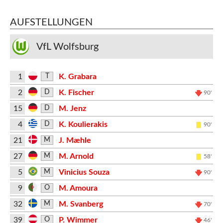
AUFSTELLUNGEN
VfL Wolfsburg
1
K. Grabara
T
2
K. Fischer
D
90'
15
M. Jenz
D
4
K. Koulierakis
D
90'
21
J. Mæhle
M
27
M. Arnold
M
58'
5
Vinicius Souza
M
90'
9
M. Amoura
O
32
M. Svanberg
M
70'
39
P. Wimmer
O
46'