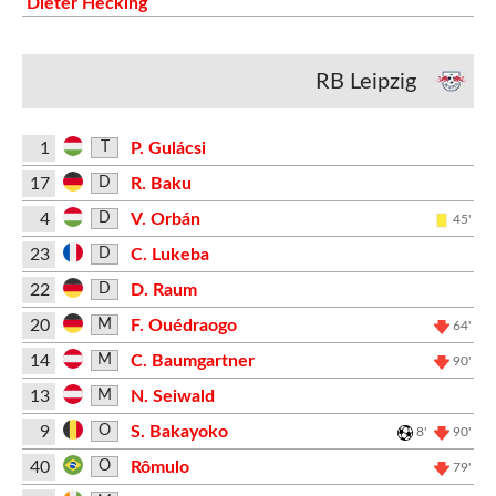
Dieter Hecking
RB Leipzig
1
P. Gulácsi
T
17
R. Baku
D
4
V. Orbán
D
45'
23
C. Lukeba
D
22
D. Raum
D
20
F. Ouédraogo
M
64'
14
C. Baumgartner
M
90'
13
N. Seiwald
M
9
S. Bakayoko
O
8'
90'
40
Rômulo
O
79'