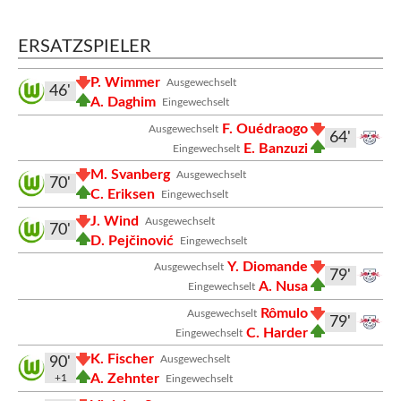
ERSATZSPIELER
P. Wimmer
Ausgewechselt
46'
A. Daghim
Eingewechselt
F. Ouédraogo
Ausgewechselt
64'
E. Banzuzi
Eingewechselt
M. Svanberg
Ausgewechselt
70'
C. Eriksen
Eingewechselt
J. Wind
Ausgewechselt
70'
D. Pejčinović
Eingewechselt
Y. Diomande
Ausgewechselt
79'
A. Nusa
Eingewechselt
Rômulo
Ausgewechselt
79'
C. Harder
Eingewechselt
K. Fischer
Ausgewechselt
90'
A. Zehnter
+1
Eingewechselt