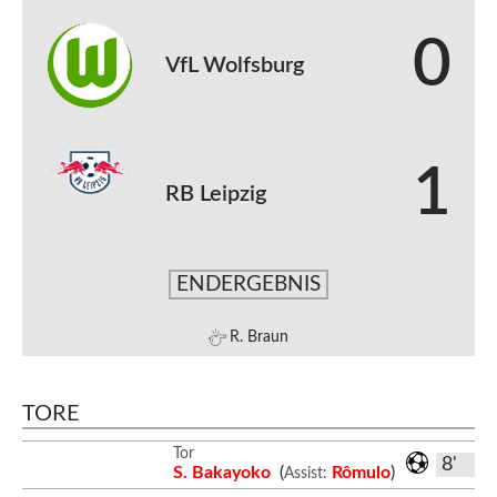
0
VfL Wolfsburg
1
RB Leipzig
ENDERGEBNIS
R. Braun
TORE
Tor
8'
S. Bakayoko
(
Rômulo
)
Assist: