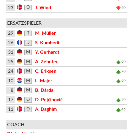
23
J. Wind
O
70'
ERSATZSPIELER
29
M. Müller
T
26
S. Kumbedi
D
31
Y. Gerhardt
M
25
A. Zehnter
M
90'
24
C. Eriksen
M
70'
10
L. Majer
M
90'
8
B. Dárdai
M
17
D. Pejčinović
O
70'
11
A. Daghim
O
46'
COACH