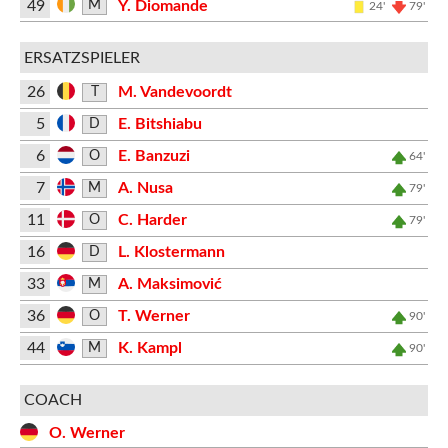
49
Y. Diomande
M
24'
79'
ERSATZSPIELER
26
M. Vandevoordt
T
5
E. Bitshiabu
D
6
E. Banzuzi
O
64'
7
A. Nusa
M
79'
11
C. Harder
O
79'
16
L. Klostermann
D
33
A. Maksimović
M
36
T. Werner
O
90'
44
K. Kampl
M
90'
COACH
O. Werner