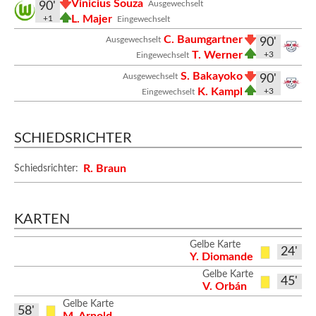
Vinicius Souza
Ausgewechselt
90'
L. Majer
+1
Eingewechselt
C. Baumgartner
Ausgewechselt
90'
T. Werner
+3
Eingewechselt
S. Bakayoko
Ausgewechselt
90'
K. Kampl
+3
Eingewechselt
SCHIEDSRICHTER
R. Braun
Schiedsrichter:
KARTEN
Gelbe Karte
24'
Y. Diomande
Gelbe Karte
45'
V. Orbán
Gelbe Karte
58'
M. Arnold