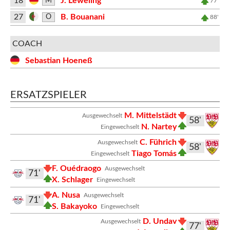
18
J. Leweling
M
77'
27
B. Bouanani
O
88'
COACH
Sebastian Hoeneß
ERSATZSPIELER
M. Mittelstädt
Ausgewechselt
58'
N. Nartey
Eingewechselt
C. Führich
Ausgewechselt
58'
Tiago Tomás
Eingewechselt
F. Ouédraogo
Ausgewechselt
71'
X. Schlager
Eingewechselt
A. Nusa
Ausgewechselt
71'
S. Bakayoko
Eingewechselt
D. Undav
Ausgewechselt
77'