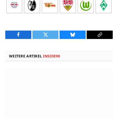
Facebook
Twitter
Bluesky
Copy
Link
WEITERE ARTIKEL
INSIDE90