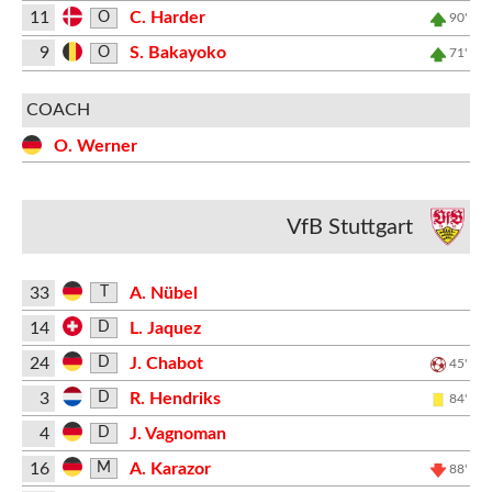
11
C. Harder
O
90'
9
S. Bakayoko
O
71'
COACH
O. Werner
VfB Stuttgart
33
A. Nübel
T
14
L. Jaquez
D
24
J. Chabot
D
45'
3
R. Hendriks
D
84'
4
J. Vagnoman
D
16
A. Karazor
M
88'