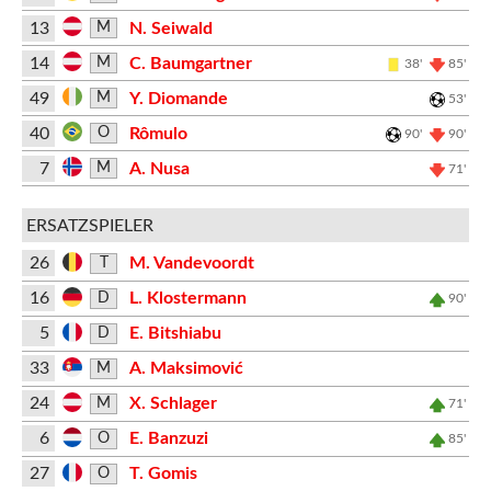
13
N. Seiwald
M
14
C. Baumgartner
M
38'
85'
49
Y. Diomande
M
53'
40
Rômulo
O
90'
90'
7
A. Nusa
M
71'
ERSATZSPIELER
26
M. Vandevoordt
T
16
L. Klostermann
D
90'
5
E. Bitshiabu
D
33
A. Maksimović
M
24
X. Schlager
M
71'
6
E. Banzuzi
O
85'
27
T. Gomis
O