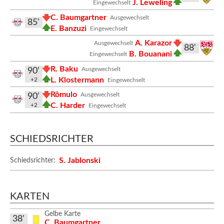
J. Leweling
Eingewechselt
C. Baumgartner
Ausgewechselt
85'
E. Banzuzi
Eingewechselt
A. Karazor
Ausgewechselt
88'
B. Bouanani
Eingewechselt
R. Baku
Ausgewechselt
90'
L. Klostermann
+2
Eingewechselt
Rômulo
Ausgewechselt
90'
C. Harder
+2
Eingewechselt
SCHIEDSRICHTER
S. Jablonski
Schiedsrichter:
KARTEN
Gelbe Karte
38'
C. Baumgartner