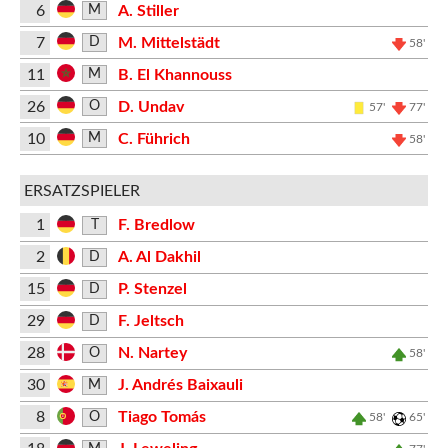
6
A. Stiller
M
7
M. Mittelstädt
D
58'
11
B. El Khannouss
M
26
D. Undav
O
57'
77'
10
C. Führich
M
58'
ERSATZSPIELER
1
F. Bredlow
T
2
A. Al Dakhil
D
15
P. Stenzel
D
29
F. Jeltsch
D
28
N. Nartey
O
58'
30
J. Andrés Baixauli
M
8
Tiago Tomás
O
58'
65'