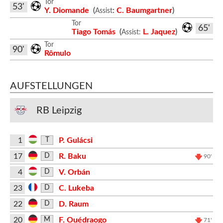
Tor
53'
Y. Diomande
(
:
C. Baumgartner
)
Assist
Tor
65'
Tiago Tomás
(
L. Jaquez
)
Assist:
Tor
90'
Rômulo
AUFSTELLUNGEN
RB Leipzig
1
P. Gulácsi
T
17
R. Baku
D
90'
4
V. Orbán
D
23
C. Lukeba
D
22
D. Raum
D
20
F. Ouédraogo
M
71'